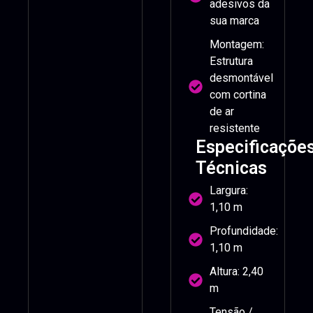
adesivos da
sua marca
Montagem:
Estrutura
desmontável
com cortina
de ar
resistente
Especificaçõe
Técnicas
Largura:
1,10 m
Profundidade:
1,10 m
Altura: 2,40
m
Tensão /