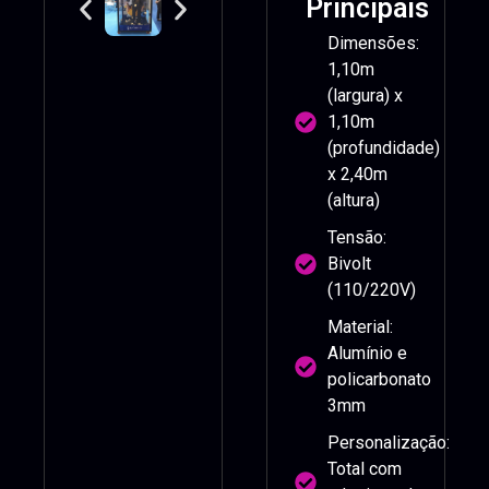
Principais
Dimensões:
1,10m
(largura) x
1,10m
(profundidade)
x 2,40m
(altura)
Tensão:
Bivolt
(110/220V)
Material:
Alumínio e
policarbonato
3mm
Personalização:
Total com